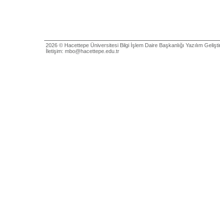
2026 © Hacettepe Üniversitesi Bilgi İşlem Daire Başkanlığı Yazılım Geliştirm
İletişim: mbo@hacettepe.edu.tr